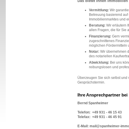
Das bietet Ihnen Immobilie
Vermittlung:
Wir garantie
Betreuung basierend auf
Immobilienmarktes und 
Beratung:
Wir erläutern I
allen Fragen, die für Sie
Finanzierung:
Gern vermit
zugeschnittenes Finanzie
möglichen Fördermitteln 
Notar:
Wir übernehmen di
des notariellen Kaufvertr
Abwicklung:
Bei uns könn
reibungslosen und profes
Überzeugen Sie sich selbst und 
Gesprächstermin.
Ihre Ansprechpartner bei
Bernd Spanheimer
Telefon: +49 931 - 46 15 43
Telefax:
+49 931 - 46 45 91
E-Mail: mail@spanheimer-imm